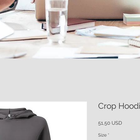
Crop Hood
Ár
51,50 USD
Size
*